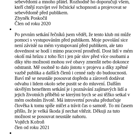
sebevědomí a mnoho přátel. Rozhodně ho doporučuji všem,
kteří chtějí rozvíjet své řečnické schopnosti a projevovat se
sebevědomě před publikem.
Zbyněk Poskočil
Člen od roku 2020
Po prvním setkání řečníků jsem věděl, že tento klub mi může
pomoci s vystupováním před publikem. Moje povolání sice
není závislé na mém vystupovaní před publikem, ale tato
dovednost se hodí i mimo pracovní prostředí. Dost lidí v mém
okolí má hrůzu z toho říct i jen pár slov před více osobami a
díky této možnosti mohou své obavy zmenšit nebo dokonce
odstranit. Mě osobně to dalo jistotu v projevu a díky zpětné
vazbě publika a dalších členů i cenné rady do budoucnosti.
Baví mě se neustále posouvat dopředu a zároveň dodávat
odvahu i lidem okolo sebe pustit se do mluvení. Dalším
skvělým benefitem setkání je i poznávání zajímavých lidí a
jejich životních příběhů se kterými bych se asi těžko setkal v
mém osobním životě. Má introvertní povaha předurčuje
člověka k tomu spíše mlčet a trávit čas o samotě. To mi časem
přišlo, že je velká škoda jí nechat vítězit. Děkuji za tuto
možnost se posouvat neustále nahoru.
Vojtěch Kofroň
člen od roku 2021