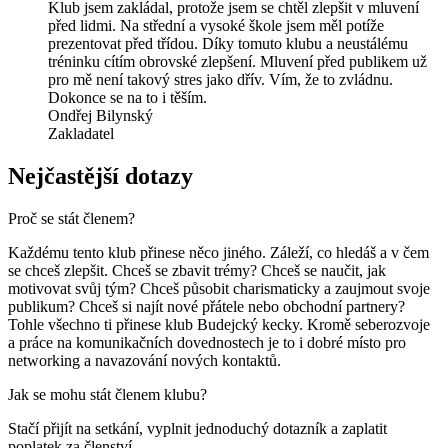
Klub jsem zakládal, protože jsem se chtěl zlepšit v mluvení
před lidmi. Na střední a vysoké škole jsem měl potíže
prezentovat před třídou. Díky tomuto klubu a neustálému
tréninku cítím obrovské zlepšení. Mluvení před publikem už
pro mě není takový stres jako dřív. Vím, že to zvládnu.
Dokonce se na to i těším.
Ondřej Bilynský
Zakladatel
Nejčastější dotazy
Proč se stát členem?
Každému tento klub přinese něco jiného. Záleží, co hledáš a v čem
se chceš zlepšit. Chceš se zbavit trémy? Chceš se naučit, jak
motivovat svůj tým? Chceš působit charismaticky a zaujmout svoje
publikum? Chceš si najít nové přátele nebo obchodní partnery?
Tohle všechno ti přinese klub Budejcký kecky. Kromě seberozvoje
a práce na komunikačních dovednostech je to i dobré místo pro
networking a navazování nových kontaktů.
Jak se mohu stát členem klubu?
Stačí přijít na setkání, vyplnit jednoduchý dotazník a zaplatit
poplatek za členství.