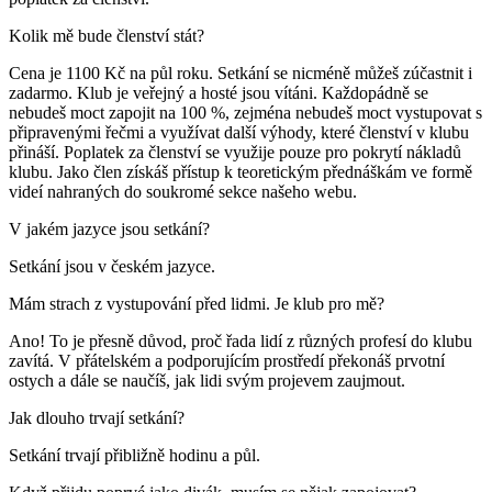
Kolik mě bude členství stát?
Cena je 1100 Kč na půl roku. Setkání se nicméně můžeš zúčastnit i
zadarmo. Klub je veřejný a hosté jsou vítáni. Každopádně se
nebudeš moct zapojit na 100 %, zejména nebudeš moct vystupovat s
připravenými řečmi a využívat další výhody, které členství v klubu
přináší. Poplatek za členství se využije pouze pro pokrytí nákladů
klubu. Jako člen získáš přístup k teoretickým přednáškám ve formě
videí nahraných do soukromé sekce našeho webu.
V jakém jazyce jsou setkání?
Setkání jsou v českém jazyce.
Mám strach z vystupování před lidmi. Je klub pro mě?
Ano! To je přesně důvod, proč řada lidí z různých profesí do klubu
zavítá. V přátelském a podporujícím prostředí překonáš prvotní
ostych a dále se naučíš, jak lidi svým projevem zaujmout.
Jak dlouho trvají setkání?
Setkání trvají přibližně hodinu a půl.