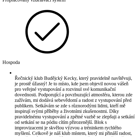
Hospoda
Řečnický klub Budějcký Kecky, který pravidelně navštěvuji,
je prostě úžasný! Je to místo, kde jsem objevil novou vášeň
pro veřejné vystupování a rozvinul své komunikační
dovednosti. Podporující a povzbuzující atmosféra, kterou zde
zažívám, mi dodává sebevědomí a radost z vystupování před
publikem. Setkávám se zde s různorodými lidmi, kteří mě
inspirují svými příběhy a životními zkušenostmi. Díky
pravidelnému vystupování a zpětné vazbě se zlepšuji a setkání
od setkání se na pódiu cítím přirozenější. Blok s
improvizacemi je skvělou výzvou a tréninkem rychlého
myšlení. Celkově je náš klub místem, který mi přináší radost,